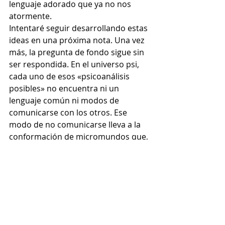
lenguaje adorado que ya no nos 
atormente.
Intentaré seguir desarrollando estas 
ideas en una próxima nota. Una vez 
más, la pregunta de fondo sigue sin 
ser respondida. En el universo psi, 
cada uno de esos «psicoanálisis 
posibles» no encuentra ni un 
lenguaje común ni modos de 
comunicarse con los otros. Ese 
modo de no comunicarse lleva a la 
conformación de micromundos que, 
o ni se conocen entre sí, o se 
desprecian o se oponen, sin dar 
lugar a que vacile su equilibrio 
interno. Volviendo a imágenes de la 
termodinámica, un sistema en 
equilibrio no evoluciona. A partir de 
este análisis, entiendo que 