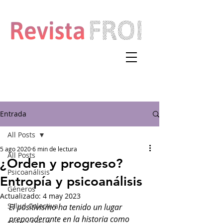
Entrada
All Posts
5 ago 2020
6 min de lectura
All Posts
¿Orden y progreso?
Psicoanálisis
Entropía y psicoanálisis
Géneros
Actualizado:
4 may 2023
Salud Colectiva
El positivismo ha tenido un lugar 
preponderante en la historia como 
Crítica Social