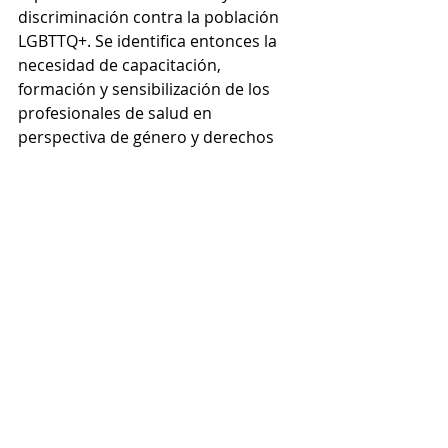
discriminación contra la población 
LGBTTQ+. Se identifica entonces la 
necesidad de capacitación, 
formación y sensibilización de los 
profesionales de salud en 
perspectiva de género y derechos 
humanos. Para garantizar derechos 
es necesario tener en el horizonte el 
concepto de autonomía, que 
depende en gran medida de factores 
externos a la persona y que se ve 
afectada, entre otros factores, por la 
opresión basada en el género. 
Los sesgos de género en la práctica 
clínica generan barreras a la 
accesibilidad y decantan en 
diagnósticos y tratamientos 
inadecuados. A su vez, la injusticia 