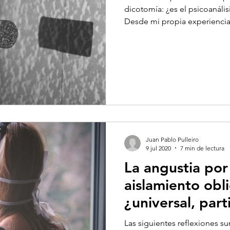
dicotomía: ¿es el psicoanális
Desde mi propia experiencia,
Juan Pablo Pulleiro
9 jul 2020
7 min de lectura
La angustia por
aislamiento obli
¿universal, part
singular?
Las siguientes reflexiones s