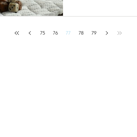
75
76
77
78
79