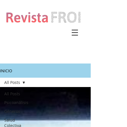
INICIO
All Posts
All Posts
Psicoanálisis
Géneros
Salud
Colectiva