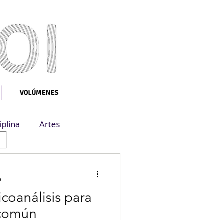
VOLÚMENES
iplina
Artes
a
icoanálisis para
 común