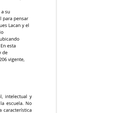
 a su 
l para pensar 
ques Lacan y el 
io 
 ubicando 
 En esta 
y de 
06 vigente, 
 intelectual y 
 la escuela. No 
característica 