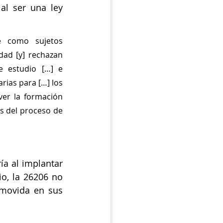
al ser una ley 
e como sujetos 
dad [y] rechazan 
e estudio […] e 
ias para […] los 
er la formación 
s del proceso de 
a al implantar 
o, la 26206 no 
omovida en sus 