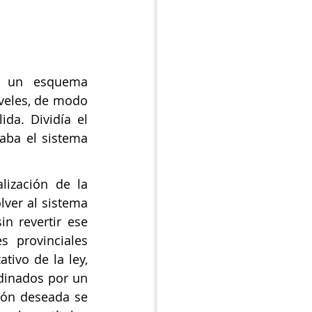
a un esquema 
veles, de modo 
da. Dividía el 
aba el sistema 
ización de la 
ver al sistema 
n revertir ese 
 provinciales 
ivo de la ley, 
dinados por un 
ión deseada se 