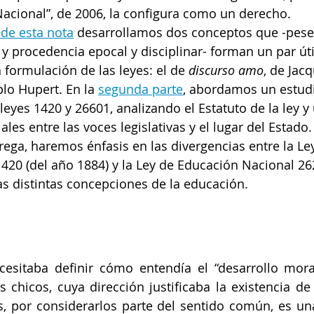
acional”, de 2006, la configura como un derecho. 
 de esta nota
desarrollamos dos conceptos que -pese
y procedencia epocal y disciplinar- forman un par úti
 formulación de las leyes: el de 
discurso amo
, de Jac
blo Hupert. En la 
segunda parte
, abordamos un estud
leyes 1420 y 26601, analizando el Estatuto de la ley y
ales entre las voces legislativas y el lugar del 
Estado
.
trega, haremos énfasis en las divergencias entre la Le
0 (del año 1884) y la Ley de Educación Nacional 262
as distintas concepciones de la educación.
esitaba definir cómo entendía el “desarrollo moral,
los chicos, cuya dirección justificaba la existencia de
s, por considerarlos parte del sentido común, es una 