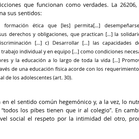
 ficciones que funcionan como verdades. La 26206, 
na sus sentidos: 
 formación ética que [les] permita[…] desempeñars
us derechos y obligaciones, que practican […] la solidari
scriminación […] c) Desarrollar […] las capacidades d
e trabajo individual y en equipo […] como condiciones necesar
ores y la educación a lo largo de toda la vida […] Promov
ravés de una educación física acorde con los requerimiento
al de los adolescentes (art. 30). 
en el sentido común hegemónico y, a la vez, lo nutrí
 “todos los pibes tienen que ir al colegio”. En cambi
vel social el respeto por la intimidad del otro, pr
 