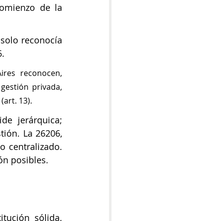
omienzo de la 
solo reconocía 
. 
res reconocen, 
gestión privada, 
art. 13).
e jerárquica; 
ión. La 26206, 
 centralizado. 
ón posibles.
ución sólida. 