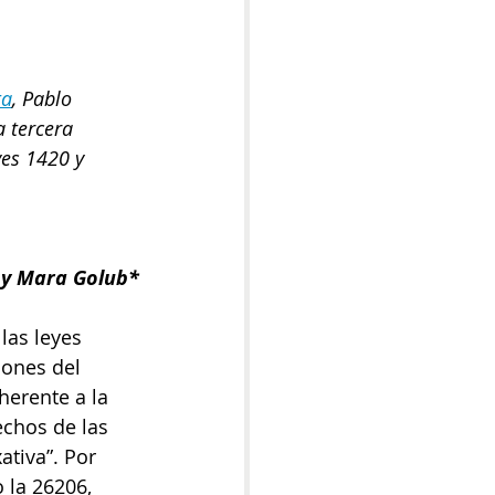
ta
, Pablo 
 tercera 
yes 1420 y 
 y Mara Golub*
las leyes 
iones del 
herente a la 
echos de las 
ativa”. Por 
 la 26206, 