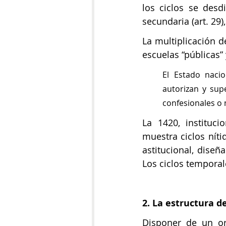
los ciclos se desd
secundaria (art. 29)
La multiplicación d
escuelas “públicas” 
El Estado naci
autorizan y supe
confesionales o n
La 1420, instituci
muestra ciclos níti
astitucional, diseñ
Los ciclos temporal
2. La estructura 
Disponer de un org