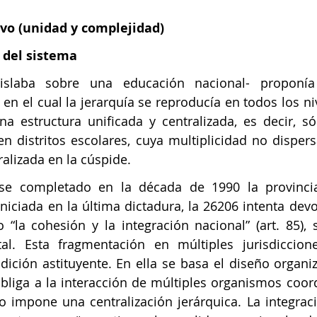
ivo (unidad y complejidad)
 del sistema 
islaba sobre una educación nacional- proponí
 en el cual la jerarquía se reproducía en todos los ni
 estructura unificada y centralizada, es decir, sóli
 en distritos escolares, cuya multiplicidad no dispers
alizada en la cúspide.
e completado en la década de 1990 la provincial
niciada en la última dictadura, la 26206 intenta devol
 “la cohesión y la integración nacional” (art. 85), si
l. Esta fragmentación en múltiples jurisdicciones
ción astituyente. En ella se basa el diseño organizat
bliga a la interacción de múltiples organismos coor
o impone una centralización jerárquica. La integrac