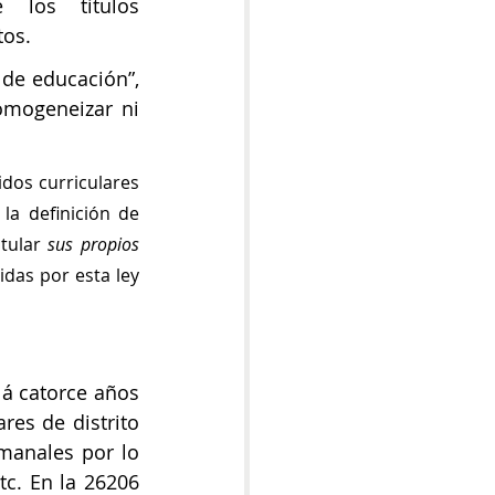
 los títulos 
tos. 
de educación”, 
mogeneizar ni 
Las provincias y la Ciudad Autónoma de Buenos Aires establecerán contenidos curriculares 
la definición de 
tular 
sus propios 
idas por esta ley 
 á catorce años 
res de distrito 
manales por lo 
tc. En la 26206 