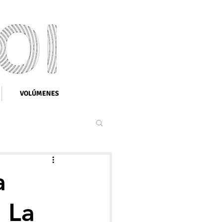
VOLÚMENES
a
: La