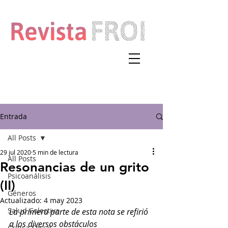
Entrada
All Posts
29 jul 2020
5 min de lectura
All Posts
Resonancias de un grito
Psicoanálisis
(II)
Géneros
Actualizado:
4 may 2023
Salud Colectiva
La primera parte de esta nota se refirió 
a los diversos obstáculos 
Crítica Social