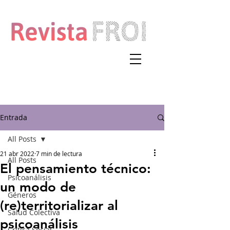
Entrada
All Posts
21 abr 2022
7 min de lectura
All Posts
El pensamiento técnico:
Psicoanálisis
un modo de
Géneros
(re)territorializar al
Salud Colectiva
psicoanálisis
Crítica Social