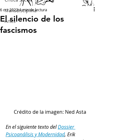
6 oct 2023
4 min de lectura
Transdisciplina
El silencio de los
Artes
fascismos
Crédito de la imagen: Ned Asta
En el siguiente texto del 
Dossier 
Psicoanálisis y Modernidad
, Erik 