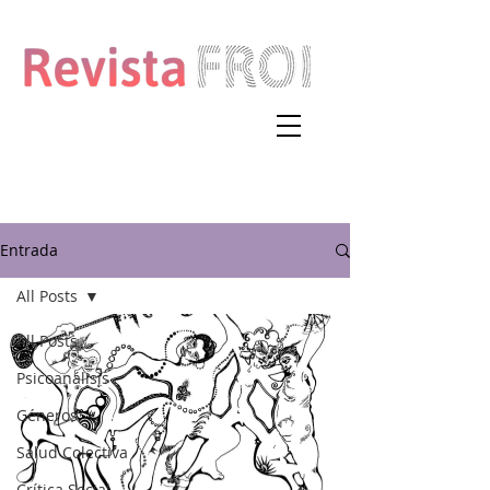
Entrada
All Posts
All Posts
Psicoanálisis
Géneros
Salud Colectiva
Crítica Social