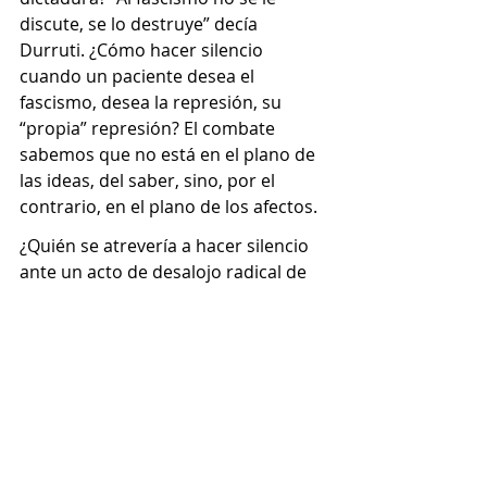
discute, se lo destruye” decía 
Durruti. ¿Cómo hacer silencio 
cuando un paciente desea el 
fascismo, desea la represión, su 
“propia” represión? El combate 
sabemos que no está en el plano de 
las ideas, del saber, sino, por el 
contrario, en el plano de los afectos. 
¿Quién se atrevería a hacer silencio 
ante un acto de desalojo radical de 
la otredad, de la crueldad -de 
cualquier tipo- sobre la otredad? 
¿Cómo estamos pensando las 
afectaciones? Si un análisis no sirve 
para 
afectarsede otra manera
, me 
pregunto entonces cuál es su objeto. 
Pensarse por fuera del campo de las 
legalidades y los derechos (no solo 