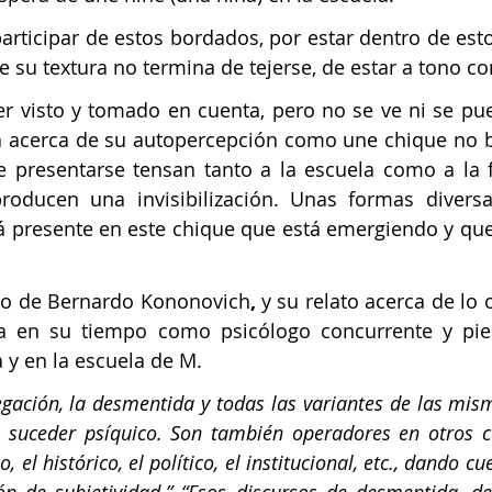
articipar de estos bordados, por estar dentro de esto
e su textura no termina de tejerse, de estar a tono con
a acerca de su autopercepción como une chique no bi
 presentarse tensan tanto a la escuela como a la f
roducen una invisibilización. Unas formas diversa
tá presente en este chique que está emergiendo y qu
to de Bernardo Kononovich
,
 y su relato acerca de lo 
da en su tiempo como psicólogo concurrente y pie
a y en la escuela de M.
egación, la desmentida y todas las variantes de las mism
el suceder psíquico. Son también operadores en otros 
o, el histórico, el político, el institucional, etc., dando cu
n de subjetividad.” “Esos discursos de desmentida, de 