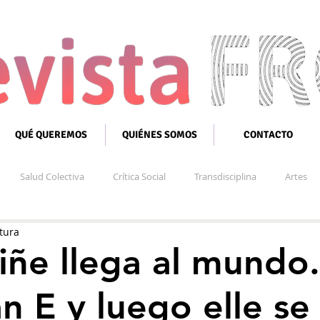
QUÉ QUEREMOS
QUIÉNES SOMOS
CONTACTO
Salud Colectiva
Crítica Social
Transdisciplina
Artes
tura
iñe llega al mundo.
n E y luego elle se