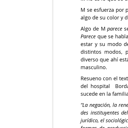
M se esfuerza por p
algo de su color y d
Algo de M 
parece
Parece
 que se habl
estar y su modo de
distintos modos, p
diverso que ahí es
masculino.
Resueno con el tex
del hospital  Bor
sucede en la famili
“La negación, la ren
des instituyentes d
jurídico, el sociológic
formas de producció