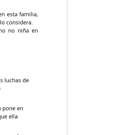
 esta familia, 
lo considera.  
mo no niña en 
s luchas de 
 
a pone en 
ue ella 