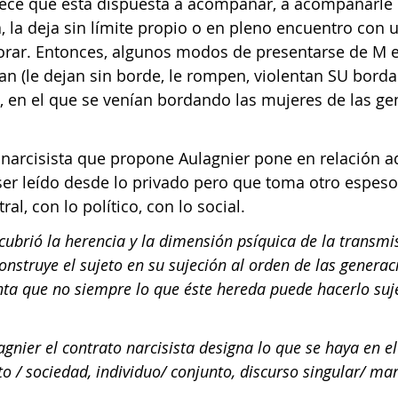
ce que está dispuesta a acompañar, a acompañarle 
, la deja sin límite propio o en pleno encuentro con u
orar. Entonces, algunos modos de presentarse de M en
an (le dejan sin borde, le rompen, violentan SU bordad
 en el que se venían bordando las mujeres de las ge
 narcisista que propone Aulagnier pone en relación aq
ser leído desde lo privado pero que toma otro espeso
al, con lo político, con lo social.
construye el sujeto en su sujeción al orden de las generac
ta que no siempre lo que éste hereda puede hacerlo suj
gnier el contrato narcisista designa lo que se haya en e
to / sociedad, individuo/ conjunto, discurso singular/ mar