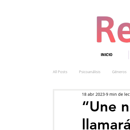
INICIO
All Posts
Psicoanálisis
Géneros
18 abr 2023
9 min de lec
“Une n
llamará