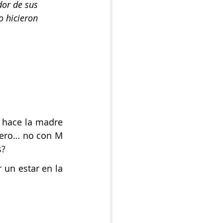
dor de sus 
 hicieron 
s hace la madre 
pero… no con M 
s?
un estar en la 