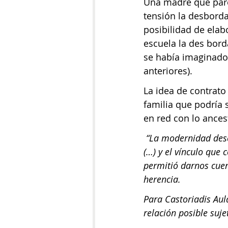
Una madre que pare
tensión la desborda
posibilidad de elab
escuela la des bord
se había imaginado,
anteriores).
La idea de contrato
familia que podría 
en red con lo ancestr
 “La modernidad descubrió la herencia y la dimensión psíquica de la transmisión del legado 
(…) y el vínculo que 
permitió darnos cuen
herencia.
Para Castoriadis Aula
relación posible suje