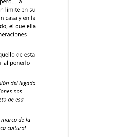
pero… la 
n límite en su 
 casa y en la 
o, el que ella 
neraciones 
uello de esta 
r al ponerlo 
iones nos 
eto de esa 
l marco de la 
ca cultural