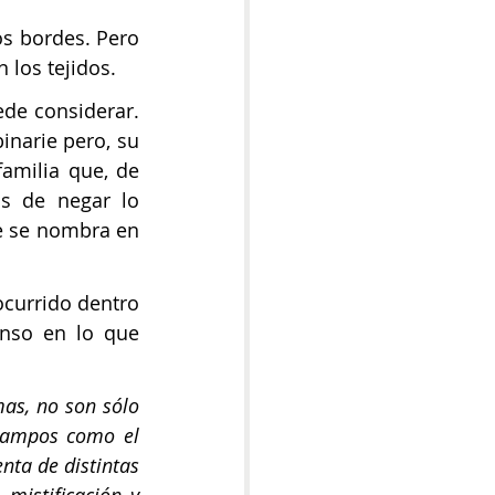
s bordes. Pero 
 los tejidos.
 ser visto y tomado en cuenta, pero no se ve ni se puede considerar. 
narie pero, su 
amilia que, de 
s de negar lo 
e se nombra en 
ocurrido dentro 
nso en lo que 
as, no son sólo 
campos como el 
enta de distintas 
mistificación y 