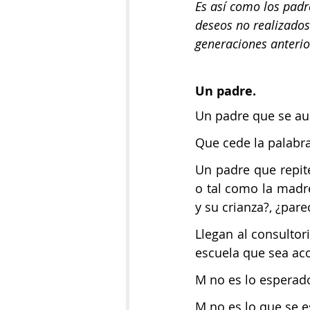
Es así como los padre
deseos no realizados
generaciones anterio
Un padre.
Un padre que se au
Que cede la palabr
Un padre que repite 
o tal como la madre
y su crianza?, ¿par
Llegan al consultor
escuela que sea aco
M no es lo esperad
M no es lo que se e