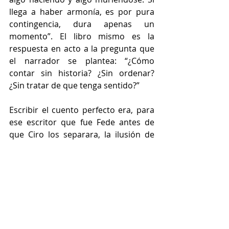
llega a haber armonía, es por pura 
contingencia, dura apenas un 
momento”. El libro mismo es la 
respuesta en acto a la pregunta que 
el narrador se plantea: “¿Cómo 
contar sin historia? ¿Sin ordenar? 
¿Sin tratar de que tenga sentido?”
Escribir el cuento perfecto era, para 
ese escritor que fue Fede antes de 
que Ciro los separara, la ilusión de 
conjurar el rechazo. Pánico de que el 
lector deje el libro, que piense que es 
malo. Ese rechazo tan temido, diría 
winnicottianamente, es el rechazo 
que ya sucedió y que le hizo huir de 
su pueblo, el que moldeó un vínculo 
que terminaría ahogando a Ciro. “Ese 