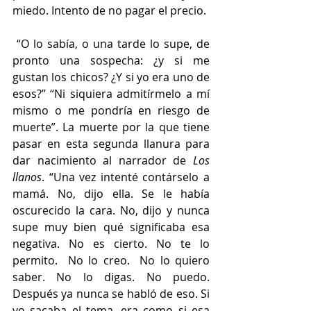
miedo. Intento de no pagar el precio. 
 “O lo sabía, o una tarde lo supe, de 
pronto una sospecha: ¿y si me 
gustan los chicos? ¿Y si yo era uno de 
esos?” “Ni siquiera admitírmelo a mí 
mismo o me pondría en riesgo de 
muerte”. La muerte por la que tiene 
pasar en esta segunda llanura para 
dar nacimiento al narrador de 
Los 
llanos
. “Una vez intenté contárselo a 
mamá. No, dijo ella. Se le había 
oscurecido la cara. No, dijo y nunca 
supe muy bien qué significaba esa 
negativa. No es cierto. No te lo 
permito.  No lo creo.  No lo quiero 
saber. No lo digas. No puedo.  
Después ya nunca se habló de eso. Si 
yo sacaba el tema, era como si esa 