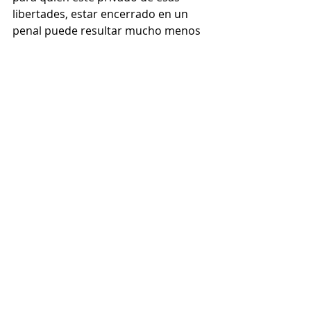
libertades, estar encerrado en un 
penal puede resultar mucho menos 
problemático y violento que 
sobrevivir al enemigo que acecha en 
la calle, en las familias y en la 
sociedad.
 ¡Y en las cárceles, si tienen suerte de 
conservar algún hueso sano, logran 
hacer algún amigo!
¿Cómo es posible que no resulte 
llamativo a quienes operan sobre 
estas realidades que el lugar de la 
amistad no se nombre? ¿Qué es lo 
que se les priva a estas infancias 
devenidas en jóvenes? Dentro de 
tanta opresión, ¿qué lugar queda 
vacante? ¿Por qué la clase 