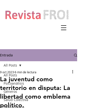
Entrada
All Posts
9 oct 2023
6 min de lectura
All Posts
La juventud como
Psicoanálisis
territorio en disputa: La
Géneros
libertad como emblema
Salud Colectiva
político.
Crítica Social