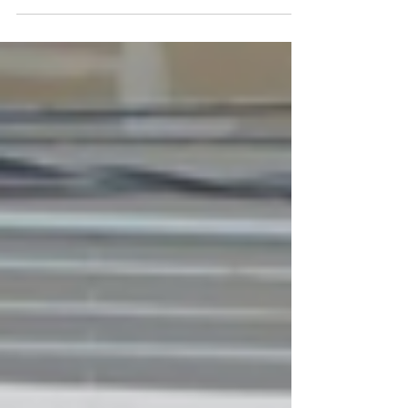
Conversamos con Carmen Caceres y
Agustina Pelatelli, integrantes del
Programa de Rehabilitación y Externación
Asistida (P.R.E.A.) que...