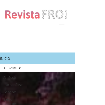
INICIO
All Posts
All Posts
Psicoanálisis
Géneros
Salud
Colectiva