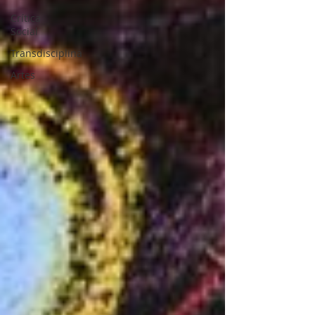
Crítica
Social
Transdisciplina
Artes